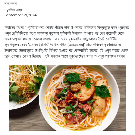
জানা অজানা
By নিউজ ডেস্ক
September 21,2024
অ্যাসিড নিঃসরণ প্রতিরোধসহ পেটের পীড়ার নানা উপসর্গের চিকিৎসায় বিশ্বজুড়ে বহুল প্রচলিত
ওষুধ রেনিটিডিনের মধ্যে সম্ভাব্য ক্যান্সার সৃষ্টিকারী উপাদান পাওয়ার পর বেশ কয়েকটি দেশে
সতর্কতামূলক ব্যবস্থা নেওয়া হয়েছে। এর মধ্যে যুক্তরাষ্ট্র স্যান্ডোজের তৈরি রেনিটিডিন
ক্যাপসুলের মধ্যে ‘এন-নিট্রোসডিমিথাইলামাইন (এনডিএমএ)’ নামে পরিবেশ দূষণজনিত এ
উপাদানের উচ্চমাত্রার উপস্থিতি নিশ্চিত হওয়ার পর কোম্পানিটি তাদের এই ওষুধ বাজার থেকে
তুলে নেওয়ার ঘোষণা দিয়েছে। দুই সপ্তাহ আগে যুক্তরাষ্ট্রের খাদ্য ও ওষুধ প্রশাসন সংস্থ...