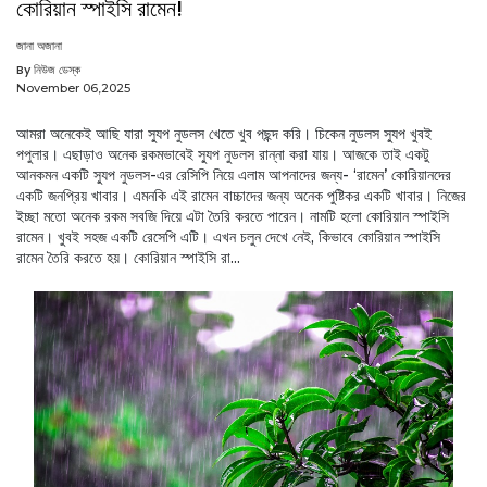
কোরিয়ান স্পাইসি রামেন!
জানা অজানা
By নিউজ ডেস্ক
November 06,2025
আমরা অনেকেই আছি যারা স্যুপ নুডলস খেতে খুব পছন্দ করি। চিকেন নুডলস স্যুপ খুবই
পপুলার। এছাড়াও অনেক রকমভাবেই স্যুপ নুডলস রান্না করা যায়। আজকে তাই একটু
আনকমন একটি স্যুপ নুডলস-এর রেসিপি নিয়ে এলাম আপনাদের জন্য- ‘রামেন’ কোরিয়ানদের
একটি জনপ্রিয় খাবার। এমনকি এই রামেন বাচ্চাদের জন্য অনেক পুষ্টিকর একটি খাবার। নিজের
ইচ্ছা মতো অনেক রকম সবজি দিয়ে এটা তৈরি করতে পারেন। নামটি হলো কোরিয়ান স্পাইসি
রামেন। খুবই সহজ একটি রেসেপি এটি। এখন চলুন দেখে নেই, কিভাবে কোরিয়ান স্পাইসি
রামেন তৈরি করতে হয়। কোরিয়ান স্পাইসি রা...