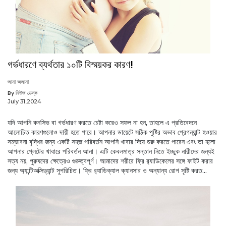
গর্ভধারণে ব্যর্থতার ১০টি বিস্ময়কর কারণ!
জানা অজানা
By নিউজ ডেস্ক
July 31,2024
যদি আপনি কনসিভ বা গর্ভধারণ করতে চেষ্টা করেও সফল না হন, তাহলে এ প্রতিবেদনে
আলোচিত কারণগুলোও দায়ী হতে পারে। আপনার ডায়েটে সঠিক পুষ্টির অভাব প্রেগন্যান্ট হওয়ার
সম্ভাবনা বৃদ্ধির জন্য একটি সহজ পরিবর্তন আপনি খাবার দিয়ে শুরু করতে পারেন এবং তা হলো
আপনার প্লেটের খাবারে পরিবর্তন আনা। এটি কেবলমাত্র সন্তান নিতে ইচ্ছুক নারীদের জন্যই
সত্য নয়, পুরুষদের ক্ষেত্রেও গুরুত্বপূর্ণ। আমাদের শরীরে ফ্রি র‍্যাডিকেলের সঙ্গে ফাইট করার
জন্য অ্যান্টিঅক্সিড্যান্ট সুপরিচিত। ফ্রি র‍্যাডিক্যাল ক্যানসার ও অন্যান্য রোগ সৃষ্টি করত...