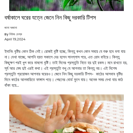
বর্ষাকালে ঘরের যত্নে জেনে নিন কিছু দরকারি টিপস
জানা অজানা
By নিউজ ডেস্ক
April 19,2024
ইদানিং বৃষ্টির কোন ঠিক নেই। রোজই বৃষ্টি হচ্ছে, কিন্তু কখন কোন সময়ে যে শুরু হবে বলা যায়
না। দেখা যাচ্ছে, আপনি হয়ত সকালে বের হলেন সানগ্লাস পরে, এত রোদ বাইরে। কিন্তু
কিছুক্ষণ পরই ধুপ করে নামলো বৃষ্টি। তাই দিনের প্রস্তুতি নিতে হয় দুই রকম। মনে রাখতে হয়,
সূর্য আর মেঘ দুই এরই কথা। এই প্রস্তুতি শুধু যে আপনার তা কিন্তু নয়। এই বিশেষ
প্রস্তুতি প্রয়োজন আপনার ঘরেরও। জেনে নিন কিছু দরকারি টিপস- কাঠের আসবাব বৃষ্টির
দিনে কাঠের আলমারিতে ফাঙ্গাস পড়ে। পেছনের বোর্ড ফুলে যায়। অনেক সময় দেখা যায় কাঠ
বাঁকা হয়ে...