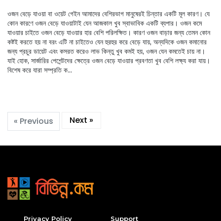
ওজন বেড়ে যাওয়া বা ওয়েট গেইন আমাদের বেশিরভাগ মানুষেরই চিন্তার একটি মূল কারণ। যে
কোন কারণে ওজন বেড়ে যাওয়াটাই যেন আজকাল খুব স্বাভাবিক একটি ব্যপার। ওজন কমে
যাওয়ার চাইতে ওজন বেড়ে যাওয়ার হার বেশি পরিলক্ষিত। কারণ ওজন বাড়ার জন্য তেমন কোন
কষ্টই করতে হয় না বরং এটি না চাইতেও যেন হুরহুর করে বেড়ে যায়, অন্যদিকে ওজন কমানোর
জন্য প্রচুর ডায়েট এবং কসরত করেও লাভ কিন্তু খুব কমই হয়, ওজন যেন কমতেই চায় না।
যাই হোক, সার্জারির পেশেন্টদের ক্ষেত্রে ওজন বেড়ে যাওয়ার প্রবণতা খুব বেশি লক্ষ্য করা যায়।
বিশেষ করে যারা সম্প্রতি ক...
Next »
« Previous
Privacy Policy
Support