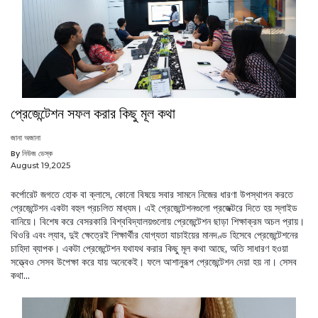
প্রেজেন্টেশন সফল করার কিছু মূল কথা
জানা অজানা
By নিউজ ডেস্ক
August 19,2025
কর্পোরেট জগতে হোক বা ক্লাসে, কোনো বিষয়ে সবার সামনে নিজের ধারণা উপস্থাপন করতে
প্রেজেন্টেশন একটা বহুল প্রচলিত মাধ্যম। এই প্রেজেন্টেশনগুলো প্রজেক্টরে দিতে হয় স্লাইড
বানিয়ে। বিশেষ করে বেসরকারি বিশ্ববিদ্যালয়গুলোয় প্রেজেন্টেশন ছাড়া শিক্ষাক্রম অচল প্রায়।
থিওরি এবং ল্যাব, দুই ক্ষেত্রেই শিক্ষার্থীর যোগ্যতা যাচাইয়ের মানদণ্ড হিসেবে প্রেজেন্টেশনের
চাহিদা ব্যাপক। একটা প্রেজেন্টেশন যথাযথ করার কিছু মূল কথা আছে, অতি সাধারণ হওয়া
সত্ত্বেও সেসব উপেক্ষা করে যায় অনেকেই। ফলে আশানুরূপ প্রেজেন্টেশন দেয়া হয় না। সেসব
কথা...