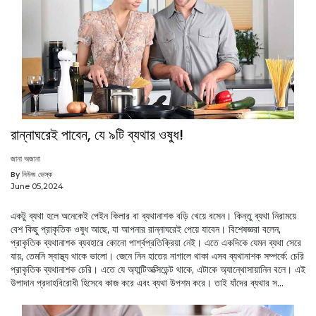
রান্নাঘরেই পাবেন, যে ৯টি ব্যথার ওষুধ!
জানা অজানা
By নিউজ ডেস্ক
June 05,2024
একটু ব্যথা হলে অনেকেই পেইন কিলার বা ব্যথানাশক বড়ি খেয়ে বসেন। কিন্তু ব্যথা নিরাময়ে
বেশ কিছু প্রাকৃতিক ওষুধ আছে, যা আপনার রান্নাঘরেই পেয়ে যাবেন। বিশেষজ্ঞরা বলেন,
প্রাকৃতিক ব্যথানাশক ব্যবহারে কোনো পার্শ্বপ্রতিক্রিয়া নেই। এতে একদিকে যেমন ব্যথা সেরে
যায়, তেমনি স্বাস্থ্য থাকে ভালো। জেনে নিন হাতের নাগালে থাকা এসব ব্যথানাশক সম্পর্কে: চেরি
প্রাকৃতিক ব্যথানাশক চেরি। এতে যে অ্যান্টিঅক্সিডেন্ট থাকে, এটাকে অ্যান্থোসায়ানিন বলে। এই
উপাদান প্রদাহবিরোধী হিসেবে কাজ করে এবং ব্যথা উপশম করে। তাই যাঁদের ব্যথার স...