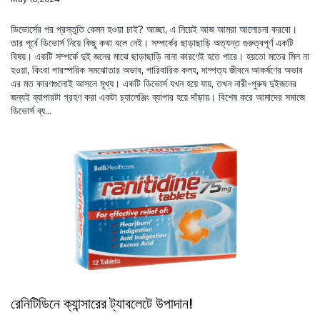
ডিভোর্সের পর প্রস্তুতি কেমন হওয়া চাই? আচ্ছা, এ নিয়েই আজ আমরা আলোচনা করবো।
তার পূর্বে ডিভোর্স নিয়ে কিছু কথা বলে নেই। সম্পর্কের ছাড়াছাড়ি অত্যন্ত গুরুত্বপূর্ণ একটি
বিষয়। একটি সম্পর্কে দুই জনের মাঝে ছাড়াছাড়ি নানা কারণেই হতে পারে। হয়তো মতের মিল না
হওয়া, কিংবা পারস্পরিক সমঝোতার অভাব, পারিবারিক কলহ, দাম্পত্য জীবনে আকর্ষণের অভাব
এর মত কারণগুলোই আসলে মূখ্য। একটি ডিভোর্স যখন হয়ে যায়, তখন নারী-পুরুষ দুইজনের
জন্যই ব্যাপারটা গ্রহণ করা একটা চ্যালেঞ্জিং ব্যাপার হয়ে দাঁড়ায়। বিশেষ করে আমাদের সমাজে
ডিভোর্স ব্য...
রেনিটিডিনে ক্যান্সারের ট্যাবলেটে উপাদান!