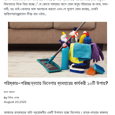
বিষণ্নতার দিকে নিয়ে যাচ্ছে।’ যে কোনো সমস্যায় আগে যেমন মানুষ পরিবারের মা-বাবা, দাদা-
দাদী, বড় ভাই-বোনদের সঙ্গে আলোচনা করতো এখন সে সুযোগ যেমন কমেছে, তেমনি
ব্যক্তিস্বাতন্ত্র্যবোধ তীব্র হয়ে ওঠায়...
পরিষ্কার-পরিচ্ছন্নতায় ভিনেগার ব্যবহারের কার্যকরী ১০টি উপায়?
জানা অজানা
By নিউজ ডেস্ক
August 20,2025
আমাদের রান্নাঘরের অতি প্রয়োজনীয় একটি উপাদান হচ্ছে ভিনেগার। রান্না-বান্নার কাজসহ