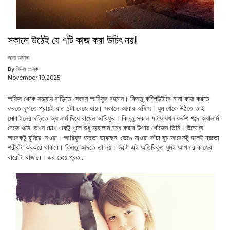
সকালে উঠেই যে ৭টি কাজ করা উচিৎ নয়!
জানা অজানা
By নিউজ ডেস্ক
November 19,2025
অফিস থেকে সন্ধ্যায় বাড়িতে ফেরেন আরিফুর রহমান। কিন্তু কম্পিউটারে নানা কাজ করতে
করতে ঘুমাতে প্রায়ই রাত ১টা বেজে যায়। সকালে আবার অফিস। ঘুম থেকে উঠতে তাই
মোবাইলের ঘড়িতে অ্যালার্ম দিয়ে রাখেন আরিফুর। কিন্তু সকাল ৭টায় যখন কর্কশ শব্দে অ্যালার্ম
বেজে ওঠে, তখন চোখ একটু খুলে শুধু অ্যালার্ম বন্ধ করার উপায় খোঁজেন তিনি। উদ্দেশ্য
আরেকটু ঘুমিয়ে নেওয়া। আরিফুর হয়তো ভাবছেন, ভেঙে যাওয়া কাঁচা ঘুম আরেকটু হলেই হয়তো
শরীরটা ঝরঝরে থাকবে। কিন্তু আদতে তা নয়। উল্টো এই অতিরিক্ত ঘুমই আপনার কাজের
বারোটা বাজাবে। এর চেয়ে প্রত...