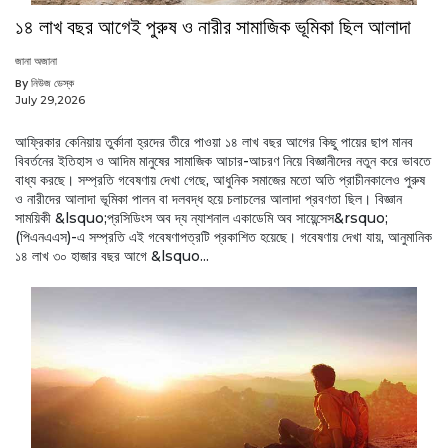
১৪ লাখ বছর আগেই পুরুষ ও নারীর সামাজিক ভূমিকা ছিল আলাদা
জানা অজানা
By নিউজ ডেস্ক
July 29,2026
আফ্রিকার কেনিয়ায় তুর্কানা হ্রদের তীরে পাওয়া ১৪ লাখ বছর আগের কিছু পায়ের ছাপ মানব
বিবর্তনের ইতিহাস ও আদিম মানুষের সামাজিক আচার-আচরণ নিয়ে বিজ্ঞানীদের নতুন করে ভাবতে
বাধ্য করছে। সম্প্রতি গবেষণায় দেখা গেছে, আধুনিক সমাজের মতো অতি প্রাচীনকালেও পুরুষ
ও নারীদের আলাদা ভূমিকা পালন বা দলবদ্ধ হয়ে চলাচলের আলাদা প্রবণতা ছিল। বিজ্ঞান
সাময়িকী &lsquo;প্রসিডিংস অব দ্য ন্যাশনাল একাডেমি অব সায়েন্সেস&rsquo;
(পিএনএএস)-এ সম্প্রতি এই গবেষণাপত্রটি প্রকাশিত হয়েছে। গবেষণায় দেখা যায়, আনুমানিক
১৪ লাখ ৩০ হাজার বছর আগে &lsquo...