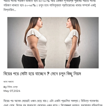
শরীরে পানির পরিমাণ থাকতে হবে ৪৫-৬০% আর একজন পূর্ণবয়স্ক পুরুষের শরীরে পানির
পরিমাণ থাকতে হবে ৫০-৬৫%। চলুন তবে পানিশূন্যতা প্রতিরোধের খাবার সম্পর্কে একটু
বিস্তারিত...
বিয়ের পরে মোটা হয়ে যাচ্ছেন ? মেনে চলুন কিছু নিয়ম
জানা অজানা
By নিউজ ডেস্ক
May 07,2024
বিয়ের পর অনেক মেয়েরই ওজন বেড়ে যায়। এটা একটা প্রচলিত সমস্যা। বিভিন্ন গবেষণায়
দেখা গেছে, বিয়ের পর সাধারণত মেয়েদের ওজন বাড়ে। বিশেষজ্ঞরা বলছেন, হরমোনাল পরিবর্তনের