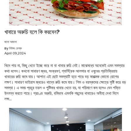
খাবারে অরুচি হলে কি করবেন?
জানা অজানা
By নিউজ ডেস্ক
April 09,2024
খিদে পায় না, কিছু খেতে ইচ্ছে করে না বা খাবার রুচি নেই। মাঝেমধ্যে অনেকেই এমন সমস্যার
কথা বলেন। কখনো সাধারণ জ্বর, সংক্রমণ, গ্যাস্ট্রিক আলসার বা ওষুধের প্রতিক্রিয়ায়
খাবারের রুচি কমে যায়। আপাত এই ছোট সমস্যাটি হতে পারে বড় মারাত্মক কোনো রোগের
লক্ষণ। সাধারণ ভাইরাস জ্বরেও খাদ্যে রুচি কমে যায়। শিশু ও বয়স্কদের ক্ষেত্রে সৃষ্টি করে বড়
সমস্যা। এ সময় প্রচুর তরল ও পুষ্টিকর খাবার খেতে হয়, যা পরিমাণে কম হলেও যেন শক্তি
উৎপন্ন করতে পারে। প্রচণ্ড অরুচি, বমিভাব এমনকি পছন্দের খাবারেও অনীহা দেখা দিলে
লক্ষ...