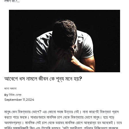
লক্ষণ কী?...
আবেগে ধস নামলে জীবন কে শূন্য মনে হয়?
জানা অজানা
By নিউজ ডেস্ক
September 11,2024
মানুষ কেন বিষণ্নতায় ভোগে? এর কোনো সহজ উত্তর নেই। নানা কারণেই বিষণ্নতা গ্রাস
করতে পারে মনকে। সাধারণভাবে মানসিক চাপ থেকে বিষণ্নতায় ভোগে মানুষ। হয়ে পড়ে
অবসাদগ্রস্ত। মানসিক সেই চাপ থেকে ভয়াবহ মানসিক রোগে আক্রান্ত হন অনেকেই। তবে
মার্কিন সমাজবিজ্ঞানী জিন এম টোয়েঙ্গি বলছেন, ‘অতি স্বাধীনতা, পরিবার বিচ্ছিন্নতা মানুষকে