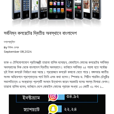
সর্বন‌িম্ন কলরেটের দ্বিতীয় অবস্থান‌ে বাংলাদ‌েশ
তথ্যপ্রযুক্তি
By নিউজ ডেস্ক
September 08,2024
ডাক ও টেলিযোগাযোগ প্রতিমন্ত্রী তারানা হালিম বলেছেন, মোবাইলে ফোনের কলরেটের সর্বনিম্ন
অবস্থানের দিক থেকে বাংলাদেশ দ্বিতীয় অবস্থান‌ে। বর্তমানে সর্বনিম্ন ২৫ পয়সা হতে সর্বোচ্চ
দুই টাকা কলরেট নির্ধারণ করা আছে। প্রয়োজনে কলরেট কমানো যেতে পারে। মঙ্গলবার জাতীয়
সংসদ অধিবেশনে প্রশ্নোত্তর পর্বে তিনি এসব কথা বলেন। স্পিকার ড. শিরীন শারমিন চৌধুরীর
সভাপতিত্বে এ সংক্রান্ত প্রশ্নটি সংসদে উত্থাপন করেন সরকারি দলের সদস্য দিলারা বেগম।
তারানা হালিম বলেন, বর্তমানে দেশে মোবাইল ফোনের গ্রাহক সংখ্যা ১৩ কোটি ৩১ লাখ ১...