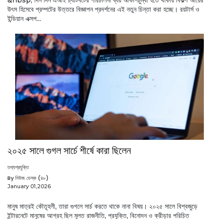
উৎস হিসেবে প্রম্পটের উত্তরে বিজ্ঞাপন প্রদর্শনের এই নতুন চিন্তা করা হচ্ছে। রয়টার্স ও
ইন্ডিয়ান এক্সপ...
২০২৫ সালে গুগল সার্চে শীর্ষে কারা ছিলেন
তথ্যপ্রযুক্তি
By নিউজ ডেস্ক (৪৮)
January 01,2026
মানুষ মাত্রই কৌতূহলী, তারা গুগলে সার্চ করতে থাকে নানা বিষয়। ২০২৫ সালে বিশ্বজুড়ে
ইন্টারনেটে মানুষের আগ্রহ ছিল মূলত রাজনীতি, প্রযুক্তি, বিনোদন ও ক্রীড়ার পরিচিত