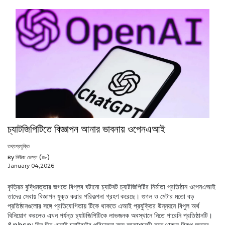
চ্যাটজিপিটিতে বিজ্ঞাপন আনার ভাবনায় ওপেনএআই
তথ্যপ্রযুক্তি
By নিউজ ডেস্ক (৪৮)
January 04,2026
কৃত্রিম বুদ্ধিমত্তার জগতে বিপ্লব ঘটানো চ্যাটবট চ্যাটজিপিটির নির্মাতা প্রতিষ্ঠান ওপেনএআই
তাদের সেবায় বিজ্ঞাপন যুক্ত করার পরিকল্পনা গ্রহণ করেছে। গুগল ও মেটার মতো বড়
প্রতিষ্ঠানগুলোর সঙ্গে প্রতিযোগিতায় টিকে থাকতে এআই প্রযুক্তির উন্নয়নে বিপুল অর্থ
বিনিয়োগ করলেও এখন পর্যন্ত চ্যাটজিপিটিকে লাভজনক অবস্থানে নিতে পারেনি প্রতিষ্ঠানটি।
&nbsp; দিন দিন এআই চ্যাটবটের পরিচালনা ব্যয় আকাশচুম্বী হতে থাকায় বিকল্প আয়ের