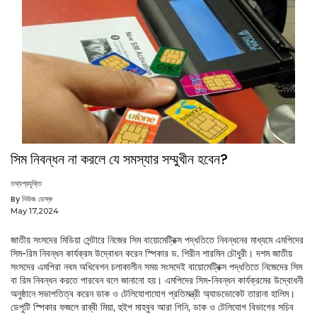
সিম নিবন্ধন না করলে যে সমস্যার সম্মুখীন হবেন?
তথ্যপ্রযুক্তি
By নিউজ ডেস্ক
May 17,2024
জাতীয় সংসদের মিডিয়া সেন্টারে নিজের সিম বায়োমেট্রিক্স পদ্ধতিতে নিবন্ধনের মাধ্যমে এমপিদের
সিম-রিম নিবন্ধন কার্যক্রম উদ্বোধন করেন স্পিকার ড. শিরীন শারমিন চৌধুরী। দশম জাতীয়
সংসদের এমপিরা নবম অধিবেশন চলাকালীন সময় সংসদেই বায়োমেট্রিক্স পদ্ধতিতে নিজেদের সিম
বা রিম নিবন্ধন করতে পারবেন বলে জানানো হয়। এমপিদের সিম-নিবন্ধন কার্যক্রমের উদ্বোধনী
অনুষ্ঠানে সভাপতিত্ব করেন ডাক ও টেলিযোগাযোগ প্রতিমন্ত্রী অ্যাডভোকেট তারানা হালিম।
ডেপুটি স্পিকার ফজলে রাব্বী মিয়া, হুইপ মাহবুব আরা গিনি, ডাক ও টেলিযোগ বিভাগের সচিব