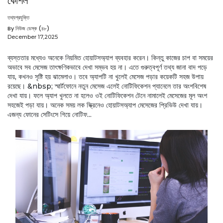
কৌশল
তথ্যপ্রযুক্তি
By নিউজ ডেস্ক (৪৮)
December 17,2025
ব্যস্ততার মধ্যেও অনেকে নিয়মিত হোয়াটসঅ্যাপ ব্যবহার করেন। কিন্তু কাজের চাপ বা সময়ের
অভাবে সব মেসেজ তাৎক্ষণিকভাবে দেখা সম্ভব হয় না। এতে গুরুত্বপূর্ণ তথ্য জানা বাদ পড়ে
যায়, কখনও সৃষ্টি হয় ঝামেলাও। তবে অ্যাপটি না খুলেই মেসেজ পড়ার কয়েকটি সহজ উপায়
রয়েছে। &nbsp; স্মার্টফোনে নতুন মেসেজ এলেই নোটিফিকেশন প্যানেলে তার অংশবিশেষ
দেখা যায়। ফলে অ্যাপ খুলতে না হলেও ওই নোটিফিকেশন টেনে নামালেই মেসেজের মূল অংশ
সহজেই পড়া যায়। অনেক সময় লক স্ক্রিনেও হোয়াটসঅ্যাপ মেসেজের প্রিভিউ দেখা যায়।
এজন্য ফোনের সেটিংসে গিয়ে নোটিফ...