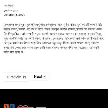
তথ্যপ্রযুক্তি
By নিউজ ডেস্ক
October 15,2024
বেকারদের জন্য সুবর্ণ সুযোগ,বিনাপুজিতে ফেসবুকের সাথে চুক্তি করুন, খুব সহজেই আপনি এটা
করতে পারেন,যেকেউ এই সুবিধা নিতে পারেন ফেসবুক আইডি থাকলে,কিভাবে কি করবেন জেনে
নিন বিস্তারিত। এই লেখাটি পড়ার আগেই অনেকে হয়তো অনেক রকম মন্তব্য করবেন কিন্তু
পুরো লেখাটি পড়ার পর সবাই বুঝতে পারবেন। ফেসবুকের প্রতিষ্ঠাতা মার্ক জাকারবার্গ প্রতিনিয়ত
ফেসবুক ব্যাবহারকারীদের জন্য নিয়ে আসছেন নতুন নতুন ফিচার আগে যেখানে সাড়ে সাতশো
ডলার ঋণ নেওয়া যেত এখন থেকে সেটা সাড়ে বারশত পর্যন্ত বর্ধিত করা হয়েছে। হ্যাঁ একটু
কঠিন মনে হচ্ছে ত...
Next »
« Previous