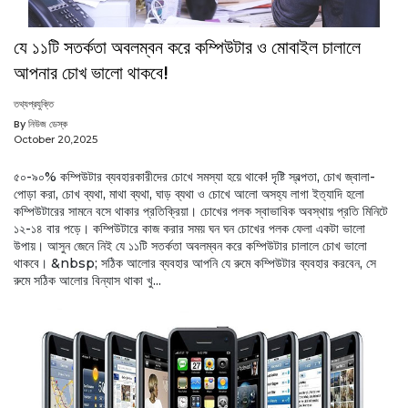
যে ১১টি সতর্কতা অবলম্বন করে কম্পিউটার ও মোবাইল চালালে
আপনার চোখ ভালো থাকবে!
তথ্যপ্রযুক্তি
By নিউজ ডেস্ক
October 20,2025
৫০-৯০% কম্পিউটার ব্যবহারকারীদের চোখে সমস্যা হয়ে থাকে! দৃষ্টি স্বল্পতা, চোখ জ্বালা-
পোড়া করা, চোখ ব্যথা, মাথা ব্যথা, ঘাড় ব্যথা ও চোখে আলো অসহ্য লাগা ইত্যাদি হলো
কম্পিউটারের সামনে বসে থাকার প্রতিক্রিয়া। চোখের পলক স্বাভাবিক অবস্থায় প্রতি মিনিটে
১২-১৪ বার পড়ে। কম্পিউটারে কাজ করার সময় ঘন ঘন চোখের পলক ফেলা একটা ভালো
উপায়। আসুন জেনে নিই যে ১১টি সতর্কতা অবলম্বন করে কম্পিউটার চালালে চোখ ভালো
থাকবে। &nbsp; সঠিক আলোর ব্যবহার আপনি যে রুমে কম্পিউটার ব্যবহার করবেন, সে
রুমে সঠিক আলোর বিন্যাস থাকা খু...