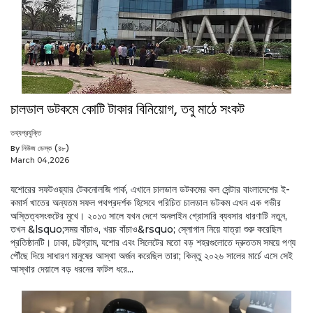
চালডাল ডটকমে কোটি টাকার বিনিয়োগ, তবু মাঠে সংকট
তথ্যপ্রযুক্তি
By নিউজ ডেস্ক (৪৮)
March 04,2026
যশোরের সফটওয়্যার টেকনোলজি পার্ক, এখানে চালডাল ডটকমের কল সেন্টার বাংলাদেশের ই-
কমার্স খাতের অন্যতম সফল পথপ্রদর্শক হিসেবে পরিচিত চালডাল ডটকম এখন এক গভীর
অস্তিত্বসংকটের মুখে। ২০১৩ সালে যখন দেশে অনলাইন গ্রোসারি ব্যবসার ধারণাটি নতুন,
তখন &lsquo;সময় বাঁচাও, খরচ বাঁচাও&rsquo; স্লোগান নিয়ে যাত্রা শুরু করেছিল
প্রতিষ্ঠানটি। ঢাকা, চট্টগ্রাম, যশোর এবং সিলেটের মতো বড় শহরগুলোতে দ্রুততম সময়ে পণ্য
পৌঁছে দিয়ে সাধারণ মানুষের আস্থা অর্জন করেছিল তারা; কিন্তু ২০২৬ সালের মার্চে এসে সেই
আস্থার দেয়ালে বড় ধরনের ফাটল ধরে...