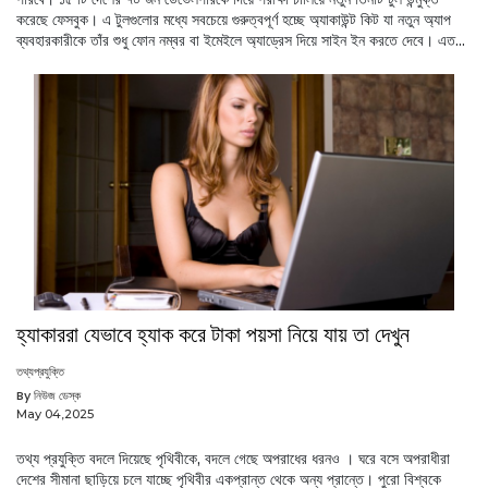
করেছে ফেসবুক। এ টুলগুলোর মধ্যে সবচেয়ে গুরুত্বপূর্ণ হচ্ছে অ্যাকাউন্ট কিট যা নতুন অ্যাপ
ব্যবহারকারীকে তাঁর শুধু ফোন নম্বর বা ইমেইলে অ্যাড্রেস দিয়ে সাইন ইন করতে দেবে। এত...
হ্যাকাররা যেভাবে হ্যাক করে টাকা পয়সা নিয়ে যায় তা দেখুন
তথ্যপ্রযুক্তি
By নিউজ ডেস্ক
May 04,2025
তথ্য প্রযুক্তি বদলে দিয়েছে পৃথিবীকে, বদলে গেছে অপরাধের ধরনও । ঘরে বসে অপরাধীরা
দেশের সীমানা ছাড়িয়ে চলে যাচ্ছে পৃথিবীর একপ্রান্ত থেকে অন্য প্রান্তে। পুরো বিশ্বকে