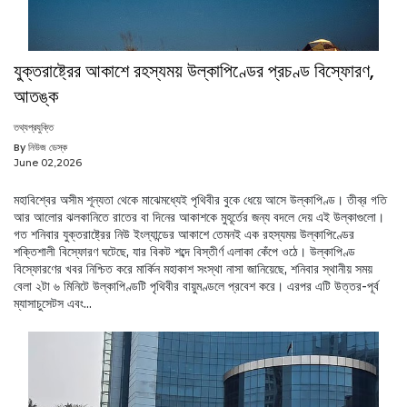
যুক্তরাষ্ট্রের আকাশে রহস্যময় উল্কাপিণ্ডের প্রচণ্ড বিস্ফোরণ,
আতঙ্ক
তথ্যপ্রযুক্তি
By নিউজ ডেস্ক
June 02,2026
মহাবিশ্বের অসীম শূন্যতা থেকে মাঝেমধ্যেই পৃথিবীর বুকে ধেয়ে আসে উল্কাপিণ্ড। তীব্র গতি
আর আলোর ঝলকানিতে রাতের বা দিনের আকাশকে মুহূর্তের জন্য বদলে দেয় এই উল্কাগুলো।
গত শনিবার যুক্তরাষ্ট্রের নিউ ইংল্যান্ডের আকাশে তেমনই এক রহস্যময় উল্কাপিণ্ডের
শক্তিশালী বিস্ফোরণ ঘটেছে, যার বিকট শব্দে বিস্তীর্ণ এলাকা কেঁপে ওঠে। উল্কাপিণ্ড
বিস্ফোরণের খবর নিশ্চিত করে মার্কিন মহাকাশ সংস্থা নাসা জানিয়েছে, শনিবার স্থানীয় সময়
বেলা ২টা ৬ মিনিটে উল্কাপিণ্ডটি পৃথিবীর বায়ুমণ্ডলে প্রবেশ করে। এরপর এটি উত্তর-পূর্ব
ম্যাসাচুসেটস এবং...