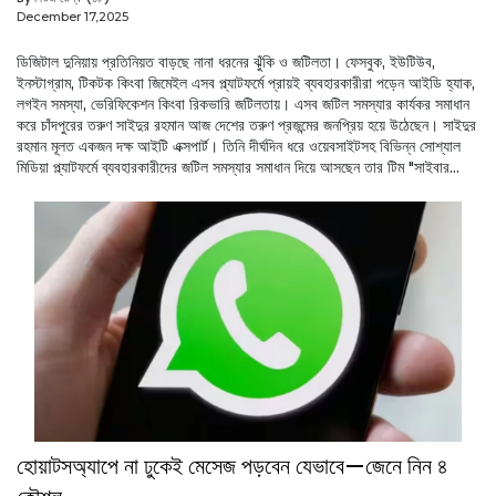
December 17,2025
ডিজিটাল দুনিয়ায় প্রতিনিয়ত বাড়ছে নানা ধরনের ঝুঁকি ও জটিলতা। ফেসবুক, ইউটিউব,
ইনস্টাগ্রাম, টিকটক কিংবা জিমেইল এসব প্ল্যাটফর্মে প্রায়ই ব্যবহারকারীরা পড়েন আইডি হ্যাক,
লগইন সমস্যা, ভেরিফিকেশন কিংবা রিকভারি জটিলতায়। এসব জটিল সমস্যার কার্যকর সমাধান
করে চাঁদপুরের তরুণ সাইদুর রহমান আজ দেশের তরুণ প্রজন্মের জনপ্রিয় হয়ে উঠেছেন। সাইদুর
রহমান মূলত একজন দক্ষ আইটি এক্সপার্ট। তিনি দীর্ঘদিন ধরে ওয়েবসাইটসহ বিভিন্ন সোশ্যাল
মিডিয়া প্ল্যাটফর্মে ব্যবহারকারীদের জটিল সমস্যার সমাধান দিয়ে আসছেন তার টিম "সাইবার...
হোয়াটসঅ্যাপে না ঢুকেই মেসেজ পড়বেন যেভাবে—জেনে নিন ৪