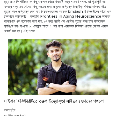
মৃত্যু মানে কি শরীরের সবকিছু একসঙ্গে থেমে যাওয়া? নতুন গবেষণা বলছে, তা পুরোপুরি নয়।
হৃদযন্ত্র বন্ধ হয়ে গেলেও কিছু সময়ের জন্য মানুষের মস্তিষ্ক (ব্রেইন) সক্রিয় থাকতে পারে।
মৃত্যুর পরও মস্তিষ্কে দেখা যায় বিদ্যুৎ-তরঙ্গের নড়াচড়া&mdash;যা বিজ্ঞানীদের কাছে এক
চমকপ্রদ আবিষ্কার। সম্প্রতি Frontiers in Aging Neuroscience জার্নালে
প্রকাশিত এক গবেষণায় জানা যায়, ৮৭ বছর বয়সী এক রোগীর মৃত্যুর সময় তার মস্তিষ্কে
হৃদপিণ্ড বন্ধ হওয়ার ৩০ সেকেন্ড আগে ও পরে গামা ওয়েভসহ বিভিন্ন ধরনের ব্রেইন ওয়েভ
রেকর্ড করা হয়। এই ওয়েভ...
সাইবার সিকিউরিটিতে তরুণ উদ্যোক্তা সাইদুর রহমানের পথচলা
তথ্যপ্রযুক্তি
By নিউজ ডেস্ক (৪৮)