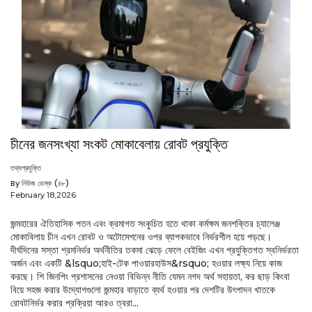
চীনের জনসংখ্যা সংকট মোকাবেলায় রোবট প্রযুক্তি
তথ্যপ্রযুক্তি
By নিউজ ডেস্ক (৪৮)
February 18,2026
জন্মহারের ঐতিহাসিক পতন এবং ক্রমাগত সংকুচিত হতে থাকা কর্মক্ষম জনশক্তির চ্যালেঞ্জ
মোকাবিলায় চীন এখন রোবট ও অটোমেশনের ওপর ব্যাপকভাবে নির্ভরশীল হয়ে পড়ছে।
দীর্ঘদিনের সস্তা শ্রমনির্ভর অর্থনীতির তকমা ঝেড়ে ফেলে বেইজিং এখন প্রযুক্তিগত স্বনির্ভরতা
অর্জন এবং একটি &lsquo;হাই-টেক পাওয়ারহাউস&rsquo; হওয়ার লক্ষ্য নিয়ে কাজ
করছে। শি জিনপিং প্রশাসনের নেওয়া বিভিন্ন নীতি যেমন নগদ অর্থ সহায়তা, কর ছাড় কিংবা
বিয়ে সহজ করার উদ্যোগগুলো জন্মহার বাড়াতে ব্যর্থ হওয়ার পর দেশটির উৎপাদন খাতকে
রোবটনির্ভর করার প্রক্রিয়া আরও ত্বরা...