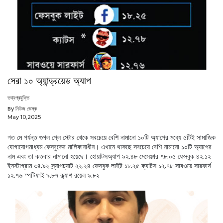
সেরা ১০ অ্যান্ড্রয়েড অ্যাপ
তথ্যপ্রযুক্তি
By নিউজ ডেস্ক
May 10,2025
গত মে পর্যন্ত গুগল প্লে স্টোর থেকে সবচেয়ে বেশি নামানো ১০টি অ্যাপের মধ্যে ৫টিই সামাজিক
যোগাযোগমাধ্যম ফেসবুকের মালিকানাধীন। এখানে থাকছে সবচেয়ে বেশি নামানো ১০টি অ্যাপের
নাম এবং তা কতবার নামানো হয়েছে। হোয়াটসঅ্যাপ ৯২.৪৮ মেসেঞ্জার ৭৮.০৫ ফেসবুক ৪২.১২
ইনস্টাগ্রাম ৩৪.৯২ স্ন্যাপচ্যাট ২২.২৪ ফেসবুক লাইট ১৮.২৫ ক্যাটস ১২.৭৮ সাবওয়ে সারফার্স
১২.৭৬ স্পটিফাই ৯.৮৭ ক্ল্যাশ রয়েল ৯.৮২