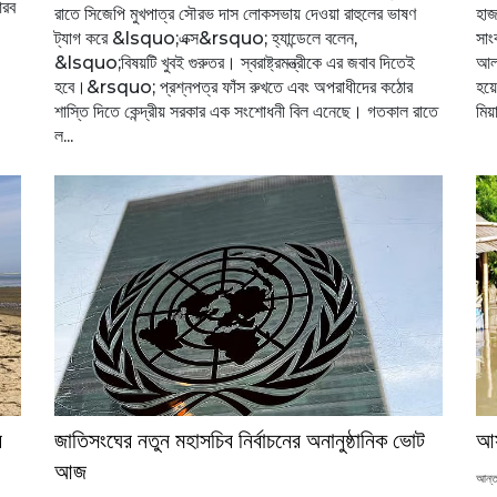
আরব
রাতে সিজেপি মুখপাত্র সৌরভ দাস লোকসভায় দেওয়া রাহুলের ভাষণ
হাজ
ট্যাগ করে &lsquo;এক্স&rsquo; হ্যান্ডেলে বলেন,
সাং
&lsquo;বিষয়টি খুবই গুরুতর। স্বরাষ্ট্রমন্ত্রীকে এর জবাব দিতেই
আলা
হবে।&rsquo; প্রশ্নপত্র ফাঁস রুখতে এবং অপরাধীদের কঠোর
হয়
শাস্তি দিতে কেন্দ্রীয় সরকার এক সংশোধনী বিল এনেছে। গতকাল রাতে
মিয়
ল...
ে
জাতিসংঘের নতুন মহাসচিব নির্বাচনের অনানুষ্ঠানিক ভোট
আস
আজ
আন্ত