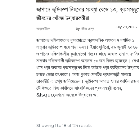
জাপানে ভূমিকম্প নিহতের সংখ্যা বেড়ে ১৩, ধ্বংসস্তূ
জীবনের খোঁজে উদ্ধারকর্মীরা
July 29,2026
আন্তর্জাতিক
By নিউজ ডেস্ক
জাপানের দক্ষিণাঞ্চলের কুমামোতো প্রশাসনিক অঞ্চলে ৭ দশমিক ১
মাত্রার ভূমিকম্পে ধসে পড়া ভবন। ইয়াতসুশিরো, ২৯ জুলাই ২০২৬
জাপানের দক্ষিণাঞ্চলীয় কুমামোতো শহরের কাছে আঘাত হানা ৭ দশমি
মাত্রার শক্তিশালী ভূমিকম্পে অন্তত ১৩ জন নিহত হয়েছেন। সেখ
ধসে পড়া ভবনের ধ্বংসস্তূপের নিচে আটকে পড়া ব্যক্তিদের উদ্ধারে
চলছে জোর তৎপরতা। আজ বুধবার দেশটির প্রধানমন্ত্রী সানায়ে
তাকাইচি এ তথ্য জানিয়েছেন। ভূমিকম্প আঘাত হানার পরদিন রাজধ
টোকিওতে নিজ কার্যালয়ে সাংবাদিকদের প্রধানমন্ত্রী বলেন,
&lsquo;এখনো অনেকে উদ্ধারের অ...
Showing
1
to
18
of
124
results