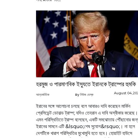
হরমুজ ও পারমাণবিক ইস্যুতে ইরানকে ট্রাম্পের হুমকি
August 04,20
আন্তর্জাতিক
By নিউজ ডেস্ক
ইরানের সঙ্গে আলোচনা চলছে বলে আবারও দাবি করেছেন মার্কিন
প্রেসিডেন্ট ডোনাল্ড ট্রাম্প; যদিও তেহরান এ দাবি অস্বীকার করেছে।
এমন পরিস্থিতিতে ট্রাম্প বলেছেন, একটি সমঝোতায় পৌঁছানোর জন্
ইরানের সামনে এটি &lsquo;শেষ সুযোগ&rsquo;। না হলে
দেশটিকে খারাপ পরিস্থিতির মুখোমুখি হতে হবে। হোয়াইট হাউসে