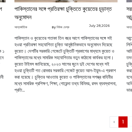
পে
পাকিস্তানের সঙ্গে প্রতিরক্ষা চুক্তিতে কুয়েতের চূড়ান্ত
সর
অনুমোদন
আন
July 28,2026
আন্তর্জাতিক
By নিউজ ডেস্ক
আন্ত
পাকিস্তান ও কুয়েতের পতাকা তিন বছর আগে পাকিস্তানের সঙ্গে সই
আন্
হওয়া প্রতিরক্ষা সহযোগিতা চুক্তি আনুষ্ঠানিকভাবে অনুমোদন দিয়েছে
লিখ
ক ১
কুয়েত। দেশটির সরকারি গেজেটে চুক্তিটি প্রকাশের মাধ্যমে কুয়েত ও
আটক
ানে
পাকিস্তানের মধ্যে সামরিক সহযোগিতার নতুন কাঠামো কার্যকর হলো।
তদন
কুয়েত টাইমস জানিয়েছে, ২০২৩ সালের জুনে দুই দেশের মধ্যে সই
চুক
হওয়া চুক্তিটি গত রোববার সরকারি গেজেট কুয়েত আল-ইয়ুম-এ প্রকাশ
করত
ানী
করা হয়েছে। চুক্তির আওতায় কুয়েত ও পাকিস্তানের সশস্ত্র বাহিনীর
হবে
মধ্যে সামরিক প্রশিক্ষণ, শিক্ষা, গোয়েন্দা তথ্য বিনিময়, রসদ ব্যবস্থাপনা,
অবি
প্রতি...
ভার
‹
1