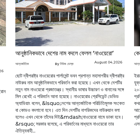
আনুষ্ঠানিকভাবে দেশের নাম বদলে ফেলল ‘নাওয়েরো’
কে
August 04,2026
আন্তর্জাতিক
By নিউজ ডেস্ক
আন্ত
26
ছোট দ্বীপরাষ্ট্র নাওয়েরোর পার্লামেন্ট ভবন প্রশান্ত মহাসাগরীয় দ্বীপরাষ্ট্র
ইরা
নাউরুর নাম আনুষ্ঠানিকভাবে পরিবর্তন করা হয়েছে। এখন থেকে দেশটির
যুক
নতুন নাম নাওয়েরো প্রজাতন্ত্র। স্থানীয় ভাষার উচ্চারণ ও বানানের সঙ্গে
২০২
ইরান
মিল রেখেই এ পরিবর্তন আনা হয়েছে। নাওয়েরোর প্রেসিডেন্ট ডেভিড
প্র
অ্যাডিয়াং বলেন, &lsquo;দেশের আন্তর্জাতিক পরিচিতিমূলক সংকেত
কখন
বা কোডও বদলানো হবে। এত দিন দেশটির নাগরিকদের নাউরুয়ান বলা
আলো
হলেও এখন থেকে তাঁদের দিই&mdash;নাওয়েরো নামে ডাকা হবে।
প্র
&rsquo; সরকার বলেছে, এ পরিবর্তনের মাধ্যমে নাওয়েরো তার
এসব
ঐতিহ্যবাহী...