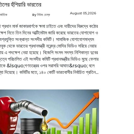
তিলের হুঁশিয়ারি ভারতের
August 05,2026
র্জাতিক
By নিউজ ডেস্ক
া প্রধান মার্ক জাকারবার্গকে ক্ষমা চাইতে এবং দায়ীদের বিরুদ্ধে কঠোর
্ষেপ নিতে তিন দিনের আল্টিমেটাম জারি করেছে ভারতের যোগাযোগ ও
যপ্রযুক্তি সংক্রান্ত সংসদীয় কমিটি। সামাজিক যোগাযোগমাধ্যম
বুক থেকে ভারতের প্রধানমন্ত্রী নরেন্দ্র মোদির ভিডিও সরিয়ে নেয়ার
ায় এ পদক্ষেপ নেয়া হয়েছে। বিজেপি সংসদ সদস্য নিশিকান্ত দুবের
ৃত্বে পরিচালিত এই সংসদীয় কমিটি প্রধানমন্ত্রীর ভিডিও মুছে ফেলার
নাকে &lsquo;গণতন্ত্রের ওপর সরাসরি আঘাত&rsquo; বলে
যা দিয়েছে। কমিটির মতে, ১৪০ কোটি ভারতবাসীর নির্বাচিত প্রতিন...