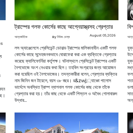
ট্রাম্পের গলফ কোর্সের কাছে আগ্নেয়াস্ত্রসহ গ্রেপ্তার
বি
August 05,2026
আন্তর্জাতিক
By নিউজ ডেস্ক
আন্ত
26
লস অ্যাঞ্জেলেসে প্রেসিডেন্ট ডোনাল্ড ট্রাম্পের মালিকানাধীন একটি গলফ
যুক
কোর্সের কাছে সন্দেহজনকভাবে ঘোরাফেরা করা এক ব্যক্তিকে গ্রেপ্তার
উদ্
যে
করেছে ক্যালিফোর্নিয়া কর্তৃপক্ষ। ঘটনাস্থলে প্রেসিডেন্ট ট্রাম্পের একটি
যুক
নৈশভোজে অংশ নেওয়ার কথা ছিল। তহবিল সংগ্রহের জন্য আয়োজন
মধ্
করা হয়েছিল ওই নৈশভোজের। তদন্তকারীরা বলেন, গ্রেপ্তার ব্যক্তির
ফলশ
ে
নাম জিনিন জন টায়েলে, বয়স ৩৮ বছর। র&zwj;্যাঞ্চো পালোস
শতা
ভার্দেসে অবস্থিত ট্রাম্প ন্যাশনাল গলফ কোর্সের কাছ থেকে তাঁকে
ডলা
িবহন
গ্রেপ্তার করা হয়। তাঁর কাছ থেকে একটি পিস্তল ও অবৈধ গোলাবারুদ
সাত
েছে।
উদ্ধার...
অন্