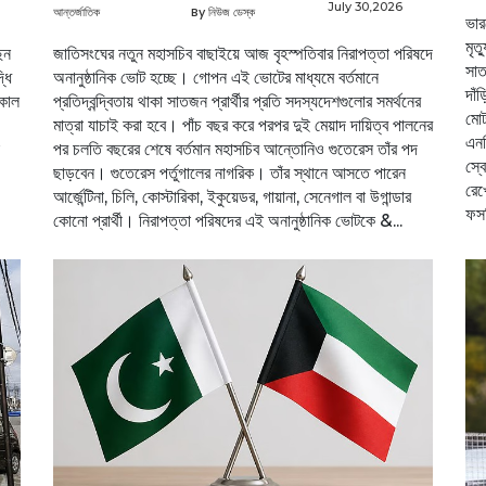
July 30,2026
আন্তর্জাতিক
By নিউজ ডেস্ক
ভার
মৃত
েন
জাতিসংঘের নতুন মহাসচিব বাছাইয়ে আজ বৃহস্পতিবার নিরাপত্তা পরিষদে
সাত
্ধি
অনানুষ্ঠানিক ভোট হচ্ছে। গোপন এই ভোটের মাধ্যমে বর্তমানে
দাঁ
তকাল
প্রতিদ্বন্দ্বিতায় থাকা সাতজন প্রার্থীর প্রতি সদস্যদেশগুলোর সমর্থনের
মোট
মাত্রা যাচাই করা হবে। পাঁচ বছর করে পরপর দুই মেয়াদ দায়িত্ব পালনের
এন
পর চলতি বছরের শেষে বর্তমান মহাসচিব আন্তোনিও গুতেরেস তাঁর পদ
স্ব
ছাড়বেন। গুতেরেস পর্তুগালের নাগরিক। তাঁর স্থানে আসতে পারেন
রেখ
আর্জেন্টিনা, চিলি, কোস্টারিকা, ইকুয়েডর, গায়ানা, সেনেগাল বা উগান্ডার
ফসল
কোনো প্রার্থী। নিরাপত্তা পরিষদের এই অনানুষ্ঠানিক ভোটকে &...