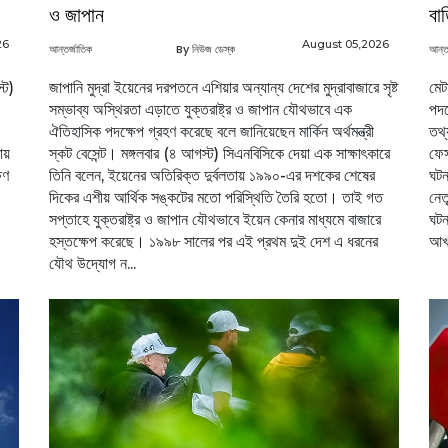
ও জাপান
বা
26
August 05,2026
আন্তর্জাতিক
By নিউজ ডেস্ক
আন্ত
্ট)
জাপানি মুদ্রা ইয়েনের দরপতনে এশিয়ার অন্যান্য দেশের মুদ্রাবাজারে সৃষ্ট
মেট
সম্ভাব্য অস্থিরতা এড়াতে যুক্তরাষ্ট্র ও জাপান যৌথভাবে এক
পদক
ঐতিহাসিক পদক্ষেপ গ্রহণ করেছে বলে জানিয়েছেন মার্কিন অর্থমন্ত্রী
তথ্
ায়
স্কট বেসেন্ট। মঙ্গলবার (৪ আগস্ট) সিএনবিসিকে দেয়া এক সাক্ষাৎকারে
ফেস
িণ
তিনি বলেন, ইয়েনের অতিরিক্ত দুর্বলতায় ১৯৯০-এর দশকের শেষের
ঘটন
দিকের এশীয় আর্থিক সঙ্কটের মতো পরিস্থিতি তৈরি হতো। তাই গত
নেত
সপ্তাহে যুক্তরাষ্ট্র ও জাপান যৌথভাবে ইয়েন কেনার মাধ্যমে বাজারে
ঘট
হস্তক্ষেপ করেছে। ১৯৯৮ সালের পর এই প্রথম দুই দেশ এ ধরনের
আখ্
যৌথ উদ্যোগ ন...