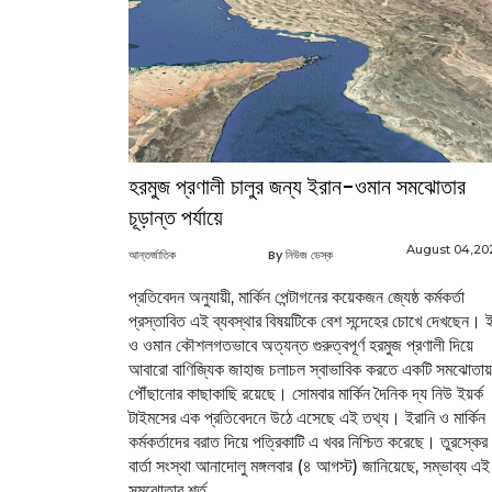
হরমুজ প্রণালী চালুর জন্য ইরান-ওমান সমঝোতার
চূড়ান্ত পর্যায়ে
August 04,20
আন্তর্জাতিক
By নিউজ ডেস্ক
প্রতিবেদন অনুযায়ী, মার্কিন পেন্টাগনের কয়েকজন জ্যেষ্ঠ কর্মকর্তা
প্রস্তাবিত এই ব্যবস্থার বিষয়টিকে বেশ সন্দেহের চোখে দেখছেন। 
ও ওমান কৌশলগতভাবে অত্যন্ত গুরুত্বপূর্ণ হরমুজ প্রণালী দিয়ে
আবারো বাণিজ্যিক জাহাজ চলাচল স্বাভাবিক করতে একটি সমঝোতায়
পৌঁছানোর কাছাকাছি রয়েছে। সোমবার মার্কিন দৈনিক দ্য নিউ ইয়র্ক
টাইমসের এক প্রতিবেদনে উঠে এসেছে এই তথ্য। ইরানি ও মার্কিন
কর্মকর্তাদের বরাত দিয়ে পত্রিকাটি এ খবর নিশ্চিত করেছে। তুরস্কের
বার্তা সংস্থা আনাদোলু মঙ্গলবার (৪ আগস্ট) জানিয়েছে, সম্ভাব্য এই
সমঝোতার শর্ত...