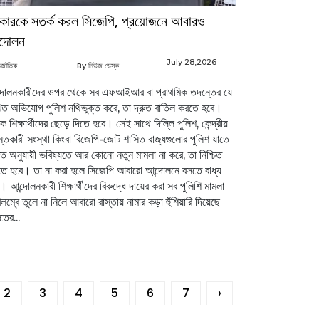
কারকে সতর্ক করল সিজেপি, প্রয়োজনে আবারও
্দোলন
July 28,2026
র্জাতিক
By নিউজ ডেস্ক
দোলনকারীদের ওপর থেকে সব এফআইআর বা প্রাথমিক তদন্তের যে
িত অভিযোগ পুলিশ নথিভুক্ত করে, তা দ্রুত বাতিল করতে হবে।
 শিক্ষার্থীদের ছেড়ে দিতে হবে। সেই সাথে দিল্লি পুলিশ, কেন্দ্রীয়
্তকারী সংস্থা কিংবা বিজেপি-জোট শাসিত রাজ্যগুলোর পুলিশ যাতে
্তি অনুযায়ী ভবিষ্যতে আর কোনো নতুন মামলা না করে, তা নিশ্চিত
ে হবে। তা না করা হলে সিজেপি আবারো আন্দোলনে বসতে বাধ্য
। আন্দোলনকারী শিক্ষার্থীদের বিরুদ্ধে দায়ের করা সব পুলিশি মামলা
লম্বে তুলে না নিলে আবারো রাস্তায় নামার কড়া হুঁশিয়ারি দিয়েছে
তের...
2
3
4
5
6
7
›