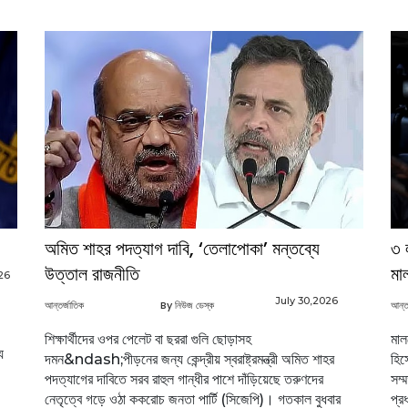
অমিত শাহর পদত্যাগ দাবি, ‘তেলাপোকা’ মন্তব্যে
৩ 
উত্তাল রাজনীতি
মাল
26
July 30,2026
আন্তর্জাতিক
By নিউজ ডেস্ক
আন্ত
শিক্ষার্থীদের ওপর পেলেট বা ছররা গুলি ছোড়াসহ
মাল
য
দমন&ndash;পীড়নের জন্য কেন্দ্রীয় স্বরাষ্ট্রমন্ত্রী অমিত শাহর
হিস
পদত্যাগের দাবিতে সরব রাহুল গান্ধীর পাশে দাঁড়িয়েছে তরুণদের
সম্
নেতৃত্বে গড়ে ওঠা ককরোচ জনতা পার্টি (সিজেপি)। গতকাল বুধবার
প্র